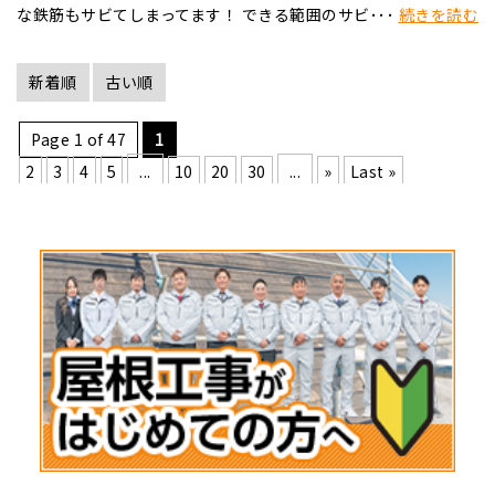
な鉄筋もサビてしまってます！ できる範囲のサビ･･･
続きを読む
新着順
古い順
Page 1 of 47
1
2
3
4
5
...
10
20
30
...
»
Last »