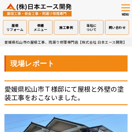
tog
nav
MENU
屋根
修繕
当社に
施工事例
問い合わせ
リフォーム
メニュー
ついて
Skip
愛媛県松山市の屋根工事、雨漏り修理専門店【株式会社 日本エース開発】
>
to
main
content
現場レポート
愛媛県松山市Ｔ様邸にて屋根と外壁の塗
装工事をおこないました。