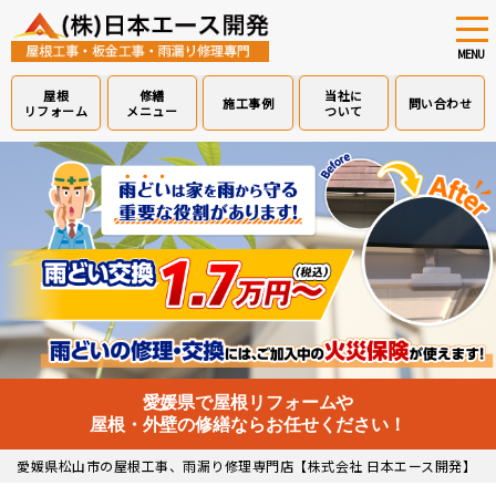
tog
nav
MENU
屋根
修繕
当社に
施工事例
問い合わせ
リフォーム
メニュー
ついて
Skip
to
main
content
愛媛県で屋根リフォームや
屋根・外壁の修繕ならお任せください！
愛媛県松山市の屋根工事、雨漏り修理専門店【株式会社 日本エース開発】
>