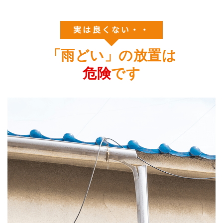
実は良くない・・
「雨どい」の放置は
危険
です