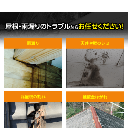
雨漏り
天井や壁のシミ
瓦屋根の割れ
棟板金はがれ