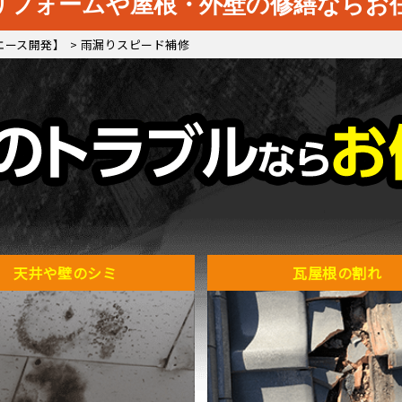
リフォームや
屋根・外壁の修繕ならお
エース開発】
>
雨漏りスピード補修
天井や壁のシミ
瓦屋根の割れ