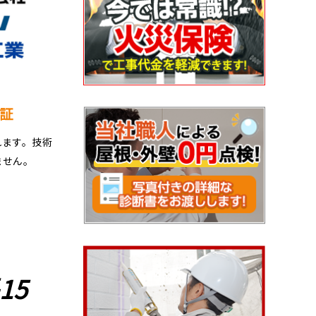
証
れます。技術
ません。
15