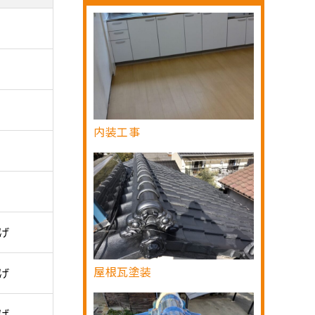
内装工事
げ
屋根瓦塗装
げ
げ