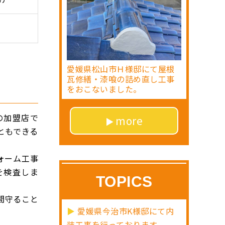
愛媛県松山市Ｈ様邸にて屋根
瓦修繕・漆喰の詰め直し工事
をおこないました。
の加盟店で
more
ともできる
ォーム工事
を検査しま
TOPICS
間守ること
愛媛県今治市K様邸にて内
装工事を行っております。