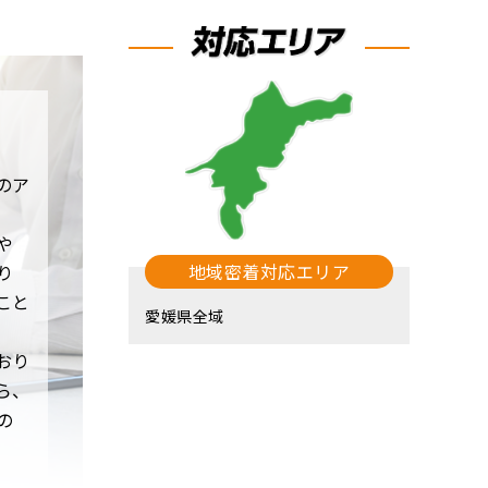
のア
や
地域密着対応エリア
り
こと
愛媛県全域
おり
ら、
の