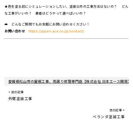
★色を塗る前にシミュレーションしたい、塗装以外の工事方法はないの？ どん
な工事がいいの？ 業者はどうやって選べばいいの？
➡ どんなご質問でもお気軽にお問い合わせください！
お問い合わせ
https://japan-ace.co.jp/contact/
愛媛県松山市の屋根工事、雨漏り修理専門店【株式会社 日本エース開発】
< 前の記事
外壁塗装工事
次の記事 >
ベランダ塗装工事