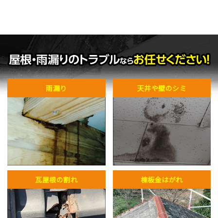
雨漏り
天井や壁のシミ
瓦屋根の割れ
棟板金はがれ