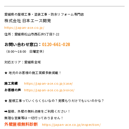
愛媛県の屋根工事・塗装工事・防水リフォーム専門店
株式会社 日本エース開発
https://japan-ace.co.jp/
住所：愛媛県松山市西石井5丁目7-22
お問い合わせ窓口：
0120-661-028
（8:00～18:00 日曜定休）
対応エリア：愛媛県全域
★ 地元のお客様の施工実績多数掲載！
施工実績
https://japan-ace.co.jp/case/
お客様の声
https://japan-ace.co.jp/voice/
★ 屋根工事っていくらくらいなの？見積もりだけでもいいのかな？
➡屋根、外壁の無料点検をご利用ください！
無理な営業等は一切行っておりません！
外壁屋根無料診断
https://japan-ace.co.jp/inspection/