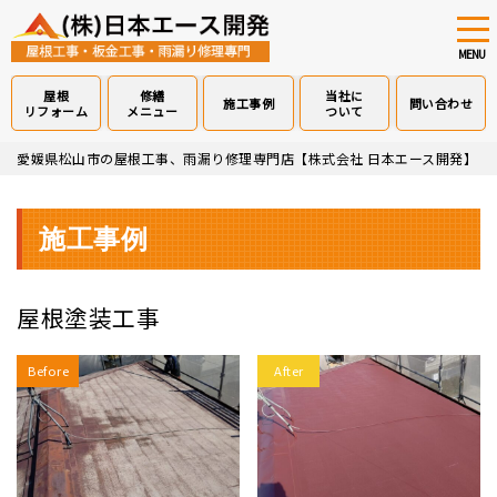
tog
nav
MENU
屋根
修繕
当社に
施工事例
問い合わせ
リフォーム
メニュー
ついて
Skip
愛媛県松山市の屋根工事、雨漏り修理専門店【株式会社 日本エース開発】
>
to
main
content
施工事例
屋根塗装工事
Before
After