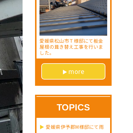
愛媛県松山市Ｔ様邸にて板金
屋根の葺き替え工事を行いま
した。
more
TOPICS
愛媛県伊予郡M様邸にて雨