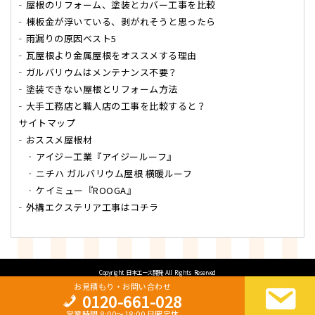
屋根のリフォーム、塗装とカバー工事を比較
棟板金が浮いている、剥がれそうと思ったら
雨漏りの原因ベスト5
瓦屋根より金属屋根をオススメする理由
ガルバリウムはメンテナンス不要？
塗装できない屋根とリフォーム方法
大手工務店と職人店の工事を比較すると？
サイトマップ
おススメ屋根材
アイジー工業『アイジールーフ』
ニチハ ガルバリウム屋根 横暖ルーフ
ケイミュー『ROOGA』
外構エクステリア工事はコチラ
Copyright
日本エース開発
All Rights Reserved
お見積もり・お問い合わせ
0120-661-028
営業時間 8:00～18:00 日曜定休