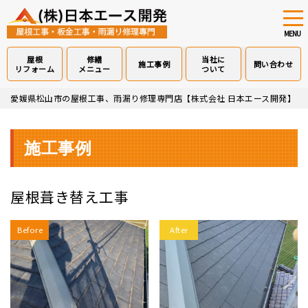
tog
nav
MENU
屋根
修繕
当社に
施工事例
問い合わせ
リフォーム
メニュー
ついて
Skip
愛媛県松山市の屋根工事、雨漏り修理専門店【株式会社 日本エース開発】
>
to
main
content
施工事例
屋根葺き替え工事
Before
After