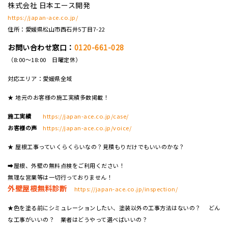
株式会社 日本エース開発
https://japan-ace.co.jp/
住所：愛媛県松山市西石井5丁目7-22
お問い合わせ窓口：
0120-661-028
（8:00～18:00 日曜定休）
対応エリア：愛媛県全域
★ 地元のお客様の施工実績多数掲載！
施工実績
https://japan-ace.co.jp/case/
お客様の声
https://japan-ace.co.jp/voice/
★ 屋根工事っていくらくらいなの？見積もりだけでもいいのかな？
➡屋根、外壁の無料点検をご利用ください！
無理な営業等は一切行っておりません！
外壁屋根無料診断
https://japan-ace.co.jp/inspection/
★色を塗る前にシミュレーションしたい、塗装以外の工事方法はないの？ どん
な工事がいいの？ 業者はどうやって選べばいいの？