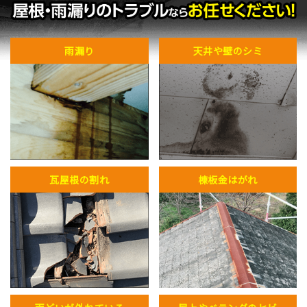
雨漏り
天井や壁のシミ
瓦屋根の割れ
棟板金はがれ