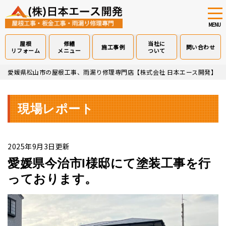
tog
nav
MENU
屋根
修繕
当社に
施工事例
問い合わせ
リフォーム
メニュー
ついて
Skip
愛媛県松山市の屋根工事、雨漏り修理専門店【株式会社 日本エース開発】
>
to
main
content
現場レポート
2025年9月3日更新
愛媛県今治市I様邸にて塗装工事を行
っております。