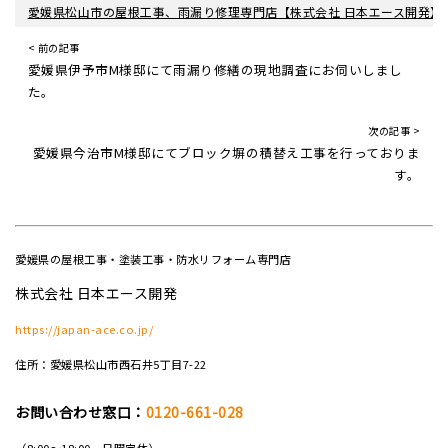
愛媛県松山市の屋根工事、雨漏り修理専門店【株式会社 日本エース開発】
< 前の記事
愛媛県伊予市M様邸にて雨漏り修繕の現地調査にお伺いしまし
た。
次の記事 >
愛媛県今治市M様邸にてブロック塀の積替え工事を行っておりま
す。
愛媛県の屋根工事・塗装工事・防水リフォーム専門店
株式会社 日本エース開発
https://japan-ace.co.jp/
住所：愛媛県松山市西石井5丁目7-22
お問い合わせ窓口：
0120-661-028