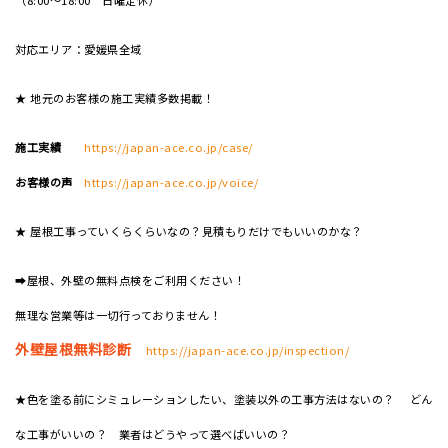
（8:00～18:00 日曜定休）
対応エリア：愛媛県全域
★ 地元のお客様の施工実績多数掲載！
施工実績
https://japan-ace.co.jp/case/
お客様の声
https://japan-ace.co.jp/voice/
★ 屋根工事っていくらくらいなの？見積もりだけでもいいのかな？
➡屋根、外壁の無料点検をご利用ください！
無理な営業等は一切行っておりません！
外壁屋根無料診断
https://japan-ace.co.jp/inspection/
★色を塗る前にシミュレーションしたい、塗装以外の工事方法はないの？ どん
な工事がいいの？ 業者はどうやって選べばいいの？