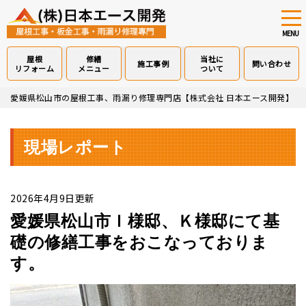
tog
nav
MENU
屋根
修繕
当社に
施工事例
問い合わせ
リフォーム
メニュー
ついて
Skip
愛媛県松山市の屋根工事、雨漏り修理専門店【株式会社 日本エース開発】
>
to
main
content
現場レポート
2026年4月9日更新
愛媛県松山市Ｉ様邸、Ｋ様邸にて基
礎の修繕工事をおこなっておりま
す。