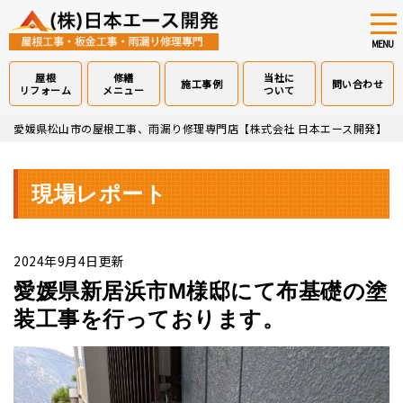
tog
nav
MENU
屋根
修繕
当社に
施工事例
問い合わせ
リフォーム
メニュー
ついて
Skip
愛媛県松山市の屋根工事、雨漏り修理専門店【株式会社 日本エース開発】
>
to
main
content
現場レポート
2024年9月4日更新
愛媛県新居浜市M様邸にて布基礎の塗
装工事を行っております。