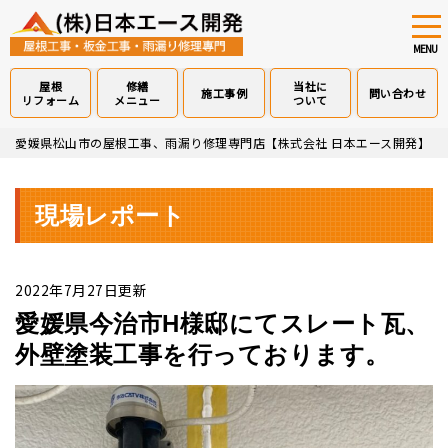
tog
nav
MENU
屋根
修繕
当社に
施工事例
問い合わせ
リフォーム
メニュー
ついて
Skip
愛媛県松山市の屋根工事、雨漏り修理専門店【株式会社 日本エース開発】
>
to
main
content
現場レポート
2022年7月27日更新
愛媛県今治市H様邸にてスレート瓦、
外壁塗装工事を行っております。