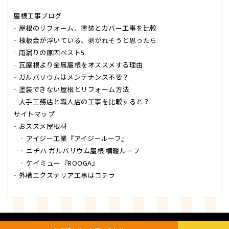
屋根工事ブログ
屋根のリフォーム、塗装とカバー工事を比較
棟板金が浮いている、剥がれそうと思ったら
雨漏りの原因ベスト5
瓦屋根より金属屋根をオススメする理由
ガルバリウムはメンテナンス不要？
塗装できない屋根とリフォーム方法
大手工務店と職人店の工事を比較すると？
サイトマップ
おススメ屋根材
アイジー工業『アイジールーフ』
ニチハ ガルバリウム屋根 横暖ルーフ
ケイミュー『ROOGA』
外構エクステリア工事はコチラ
Copyright
日本エース開発
All Rights Reserved