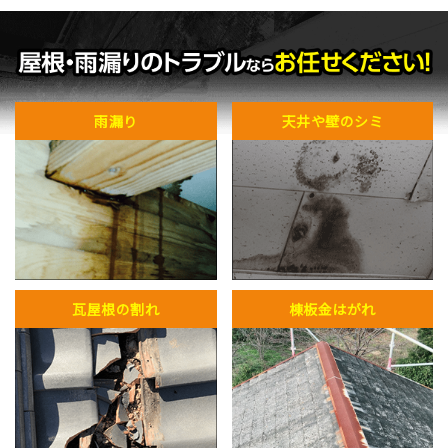
雨漏り
天井や壁のシミ
瓦屋根の割れ
棟板金はがれ