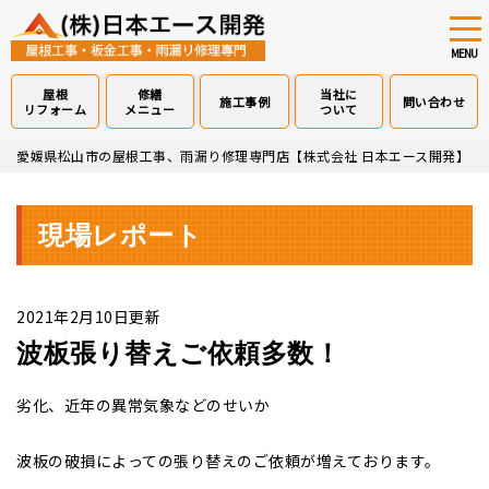
tog
nav
MENU
屋根
修繕
当社に
施工事例
問い合わせ
リフォーム
メニュー
ついて
Skip
愛媛県松山市の屋根工事、雨漏り修理専門店【株式会社 日本エース開発】
>
to
main
content
現場レポート
2021年2月10日更新
波板張り替えご依頼多数！
劣化、近年の異常気象などのせいか
波板の破損によっての張り替えのご依頼が増えております。