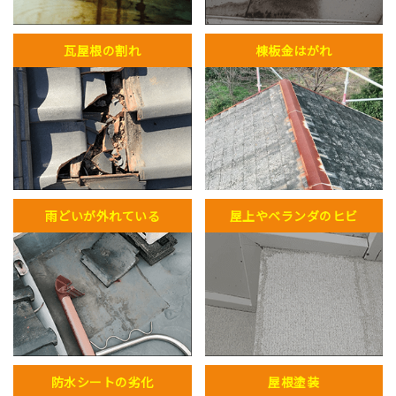
瓦屋根の割れ
棟板金はがれ
雨どいが外れている
屋上やベランダのヒビ
防水シートの劣化
屋根塗装