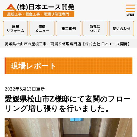
tog
nav
MENU
屋根
修繕
当社に
施工事例
問い合わせ
リフォーム
メニュー
ついて
Skip
愛媛県松山市の屋根工事、雨漏り修理専門店【株式会社 日本エース開発】
>
to
main
content
現場レポート
2022年5月13日更新
愛媛県松山市Z様邸にて玄関のフロー
リング増し張りを行いました。