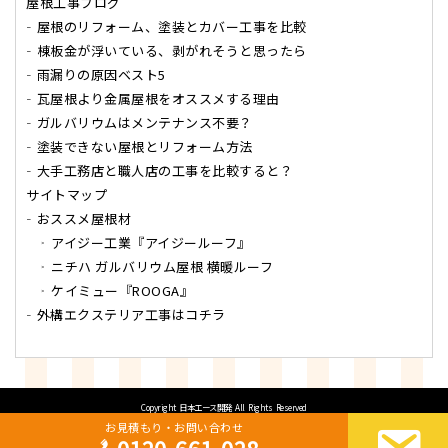
屋根工事ブログ
屋根のリフォーム、塗装とカバー工事を比較
棟板金が浮いている、剥がれそうと思ったら
雨漏りの原因ベスト5
瓦屋根より金属屋根をオススメする理由
ガルバリウムはメンテナンス不要？
塗装できない屋根とリフォーム方法
大手工務店と職人店の工事を比較すると？
サイトマップ
おススメ屋根材
アイジー工業『アイジールーフ』
ニチハ ガルバリウム屋根 横暖ルーフ
ケイミュー『ROOGA』
外構エクステリア工事はコチラ
Copyright
日本エース開発
All Rights Reserved
お見積もり・お問い合わせ