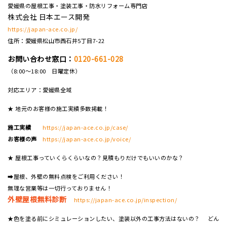
愛媛県の屋根工事・塗装工事・防水リフォーム専門店
株式会社 日本エース開発
https://japan-ace.co.jp/
住所：愛媛県松山市西石井5丁目7-22
お問い合わせ窓口：
0120-661-028
（8:00～18:00 日曜定休）
対応エリア：愛媛県全域
★ 地元のお客様の施工実績多数掲載！
施工実績
https://japan-ace.co.jp/case/
お客様の声
https://japan-ace.co.jp/voice/
★ 屋根工事っていくらくらいなの？見積もりだけでもいいのかな？
➡屋根、外壁の無料点検をご利用ください！
無理な営業等は一切行っておりません！
外壁屋根無料診断
https://japan-ace.co.jp/inspection/
★色を塗る前にシミュレーションしたい、塗装以外の工事方法はないの？ どん