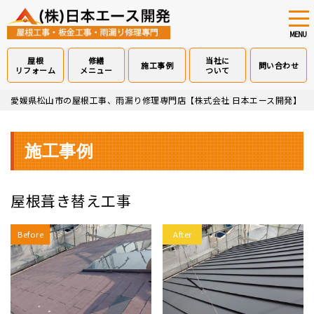
tog
nav
MENU
屋根
修繕
当社に
施工事例
問い合わせ
リフォーム
メニュー
ついて
Skip
愛媛県松山市の屋根工事、雨漏り修理専門店【株式会社 日本エース開発】
>
to
main
content
施工事例
屋根葺き替え工事
Before
After