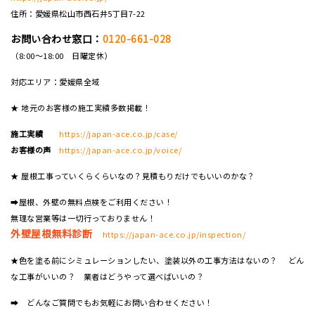
住所：愛媛県松山市西石井5丁目7-22
お問い合わせ窓口：
0120-661-028
（8:00～18:00 日曜定休）
対応エリア：愛媛県全域
★ 地元のお客様の施工実績多数掲載！
施工実績
https://japan-ace.co.jp/case/
お客様の声
https://japan-ace.co.jp/voice/
★ 屋根工事っていくらくらいなの？見積もりだけでもいいのかな？
➡屋根、外壁の無料点検をご利用ください！
無理な営業等は一切行っておりません！
外壁屋根無料診断
https://japan-ace.co.jp/inspection/
★色を塗る前にシミュレーションしたい、塗装以外の工事方法はないの？ どん
な工事がいいの？ 業者はどうやって選べばいいの？
➡ どんなご質問でもお気軽にお問い合わせください！