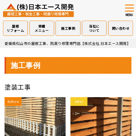
tog
nav
MENU
屋根
修繕
当社に
施工事例
問い合わせ
リフォーム
メニュー
ついて
Skip
愛媛県松山市の屋根工事、雨漏り修理専門店【株式会社 日本エース開発】
>
to
main
content
施工事例
塗装工事
Before
After