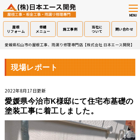
tog
nav
MENU
屋根
修繕
当社に
施工事例
問い合わせ
リフォーム
メニュー
ついて
Skip
愛媛県松山市の屋根工事、雨漏り修理専門店【株式会社 日本エース開発】
>
to
main
content
現場レポート
2022年8月17日更新
愛媛県今治市K様邸にて住宅布基礎の
塗装工事に着工しました。