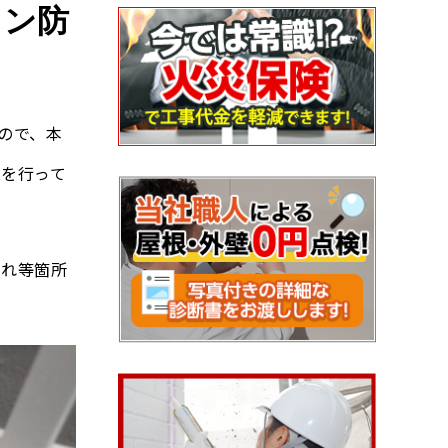
タン防
ので、本
業を行って
割れ等箇所