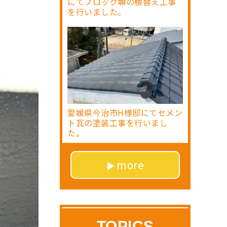
にてブロック塀の積替え工事
を行いました。
愛媛県今治市H様邸にてセメン
ト瓦の塗装工事を行いまし
た。
more
TOPICS