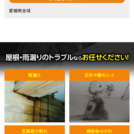
愛媛県全域
雨漏り
天井や壁のシミ
瓦屋根の割れ
棟板金はがれ