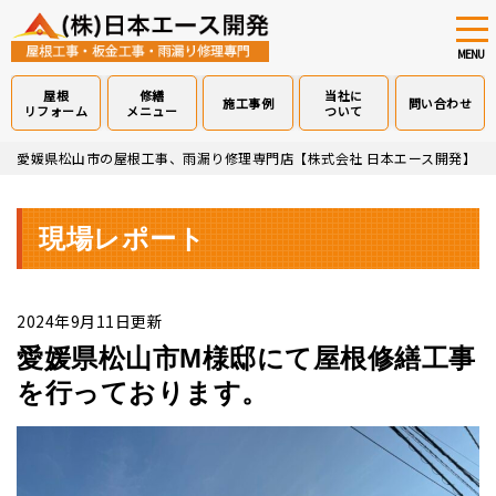
tog
nav
MENU
屋根
修繕
当社に
施工事例
問い合わせ
リフォーム
メニュー
ついて
Skip
愛媛県松山市の屋根工事、雨漏り修理専門店【株式会社 日本エース開発】
>
to
main
content
現場レポート
2024年9月11日更新
愛媛県松山市M様邸にて屋根修繕工事
を行っております。