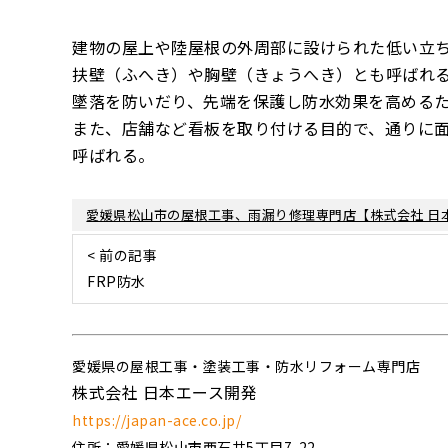
建物の屋上や陸屋根の外周部に設けられた低い立
扶壁（ふへき）や胸壁（きょうへき）とも呼ばれ
墜落を防いだり、先端を保護し防水効果を高める
また、店舗など看板を取り付ける目的で、通りに
呼ばれる。
愛媛県松山市の屋根工事、雨漏り修理専門店【株式会社 日
< 前の記事
FRP防水
愛媛県の屋根工事・塗装工事・防水リフォーム専門店
株式会社 日本エース開発
https://japan-ace.co.jp/
住所：愛媛県松山市西石井5丁目7-22