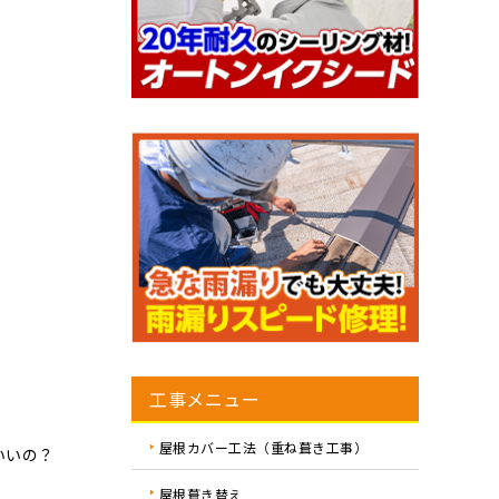
工事メニュー
屋根カバー工法（重ね葺き工事）
いいの？
屋根葺き替え