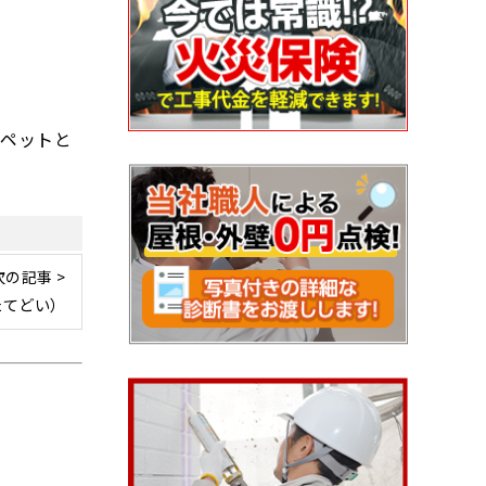
ラペットと
次の記事 >
たてどい）