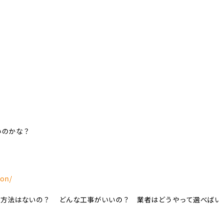
いのかな？
ion/
事方法はないの？ どんな工事がいいの？ 業者はどうやって選べば