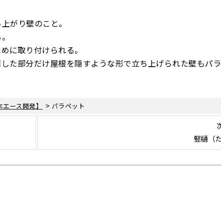
ち上がり壁のこと。
る。
ために取り付けられる。
面した部分だけ屋根を隠すような形で立ち上げられた壁もパ
>
本エース開発】
パラペット
竪樋（