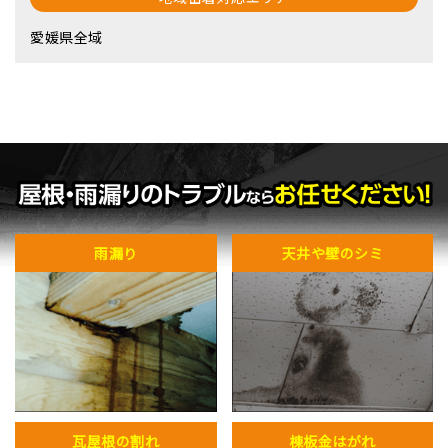
愛媛県全域
雨漏り
天井や壁のシミ
瓦屋根の割れ
棟板金はがれ