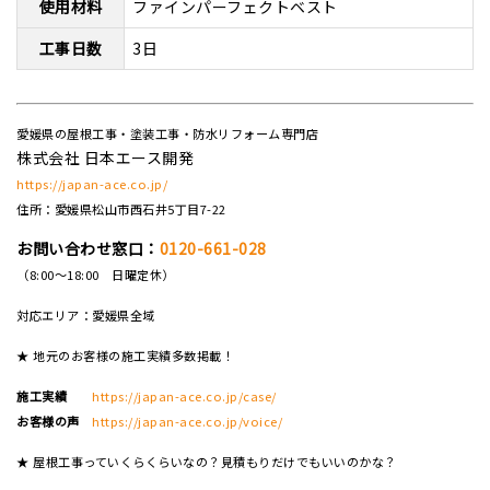
使用材料
ファインパーフェクトベスト
工事日数
3日
愛媛県の屋根工事・塗装工事・防水リフォーム専門店
株式会社 日本エース開発
https://japan-ace.co.jp/
住所：愛媛県松山市西石井5丁目7-22
お問い合わせ窓口：
0120-661-028
（8:00～18:00 日曜定休）
対応エリア：愛媛県全域
★ 地元のお客様の施工実績多数掲載！
施工実績
https://japan-ace.co.jp/case/
お客様の声
https://japan-ace.co.jp/voice/
★ 屋根工事っていくらくらいなの？見積もりだけでもいいのかな？