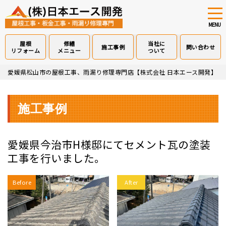
tog
nav
MENU
屋根
修繕
当社に
施工事例
問い合わせ
リフォーム
メニュー
ついて
Skip
愛媛県松山市の屋根工事、雨漏り修理専門店【株式会社 日本エース開発】
>
to
main
content
施工事例
愛媛県今治市H様邸にてセメント瓦の塗装
工事を行いました。
Before
After