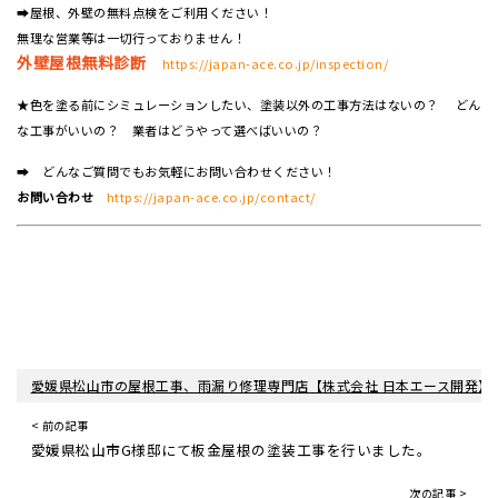
➡屋根、外壁の無料点検をご利用ください！
無理な営業等は一切行っておりません！
外壁屋根無料診断
https://japan-ace.co.jp/inspection/
★色を塗る前にシミュレーションしたい、塗装以外の工事方法はないの？ どん
な工事がいいの？ 業者はどうやって選べばいいの？
➡ どんなご質問でもお気軽にお問い合わせください！
お問い合わせ
https://japan-ace.co.jp/contact/
愛媛県松山市の屋根工事、雨漏り修理専門店【株式会社 日本エース開発】
< 前の記事
愛媛県松山市G様邸にて板金屋根の塗装工事を行いました。
次の記事 >