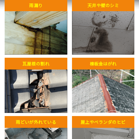
雨漏り
天井や壁のシミ
瓦屋根の割れ
棟板金はがれ
雨どいが外れている
屋上やベランダのヒビ