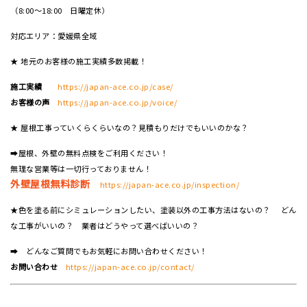
（8:00～18:00 日曜定休）
対応エリア：愛媛県全域
★ 地元のお客様の施工実績多数掲載！
施工実績
https://japan-ace.co.jp/case/
お客様の声
https://japan-ace.co.jp/voice/
★ 屋根工事っていくらくらいなの？見積もりだけでもいいのかな？
➡屋根、外壁の無料点検をご利用ください！
無理な営業等は一切行っておりません！
外壁屋根無料診断
https://japan-ace.co.jp/inspection/
★色を塗る前にシミュレーションしたい、塗装以外の工事方法はないの？ どん
な工事がいいの？ 業者はどうやって選べばいいの？
➡ どんなご質問でもお気軽にお問い合わせください！
お問い合わせ
https://japan-ace.co.jp/contact/