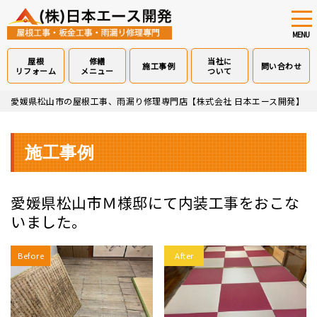
tog
nav
MENU
屋根
修繕
当社に
施工事例
問い合わせ
リフォーム
メニュー
ついて
Skip
愛媛県松山市の屋根工事、雨漏り修理専門店【株式会社 日本エース開発】
>
to
main
content
施工事例
愛媛県松山市Ｍ様邸にて内装工事をおこな
いました。
Before
After