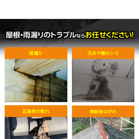
雨漏り
天井や壁のシミ
瓦屋根の割れ
棟板金はがれ