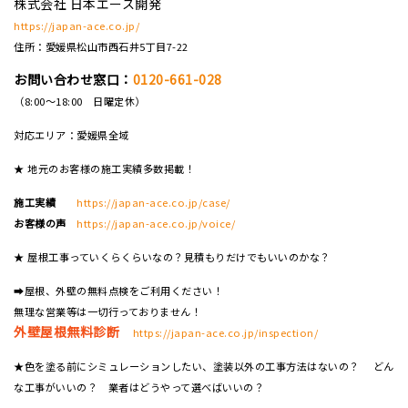
株式会社 日本エース開発
https://japan-ace.co.jp/
住所：愛媛県松山市西石井5丁目7-22
お問い合わせ窓口：
0120-661-028
（8:00～18:00 日曜定休）
対応エリア：愛媛県全域
★ 地元のお客様の施工実績多数掲載！
施工実績
https://japan-ace.co.jp/case/
お客様の声
https://japan-ace.co.jp/voice/
★ 屋根工事っていくらくらいなの？見積もりだけでもいいのかな？
➡屋根、外壁の無料点検をご利用ください！
無理な営業等は一切行っておりません！
外壁屋根無料診断
https://japan-ace.co.jp/inspection/
★色を塗る前にシミュレーションしたい、塗装以外の工事方法はないの？ どん
な工事がいいの？ 業者はどうやって選べばいいの？