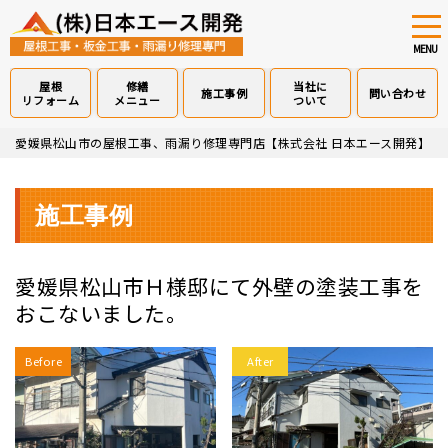
tog
nav
MENU
屋根
修繕
当社に
施工事例
問い合わせ
リフォーム
メニュー
ついて
Skip
愛媛県松山市の屋根工事、雨漏り修理専門店【株式会社 日本エース開発】
>
to
main
content
施工事例
愛媛県松山市Ｈ様邸にて外壁の塗装工事を
おこないました。
Before
After