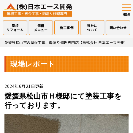
tog
nav
MENU
屋根
修繕
当社に
施工事例
問い合わせ
リフォーム
メニュー
ついて
Skip
愛媛県松山市の屋根工事、雨漏り修理専門店【株式会社 日本エース開発】
>
to
main
content
現場レポート
2024年6月21日更新
愛媛県松山市Ｈ様邸にて塗装工事を
行っております。