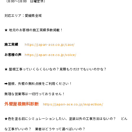
（8:00～18:00 日曜定休）
対応エリア：愛媛県全域
★ 地元のお客様の施工実績多数掲載！
施工実績
https://japan-ace.co.jp/case/
お客様の声
https://japan-ace.co.jp/voice/
★ 屋根工事っていくらくらいなの？見積もりだけでもいいのかな？
➡屋根、外壁の無料点検をご利用ください！
無理な営業等は一切行っておりません！
外壁屋根無料診断
https://japan-ace.co.jp/inspection/
★色を塗る前にシミュレーションしたい、塗装以外の工事方法はないの？ どん
な工事がいいの？ 業者はどうやって選べばいいの？