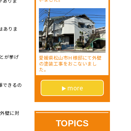
がありま
はありま
とが挙げ
愛媛県松山市Ｈ様邸にて外壁
の塗装工事をおこないまし
た。
揮できるの
more
な外壁に対
TOPICS