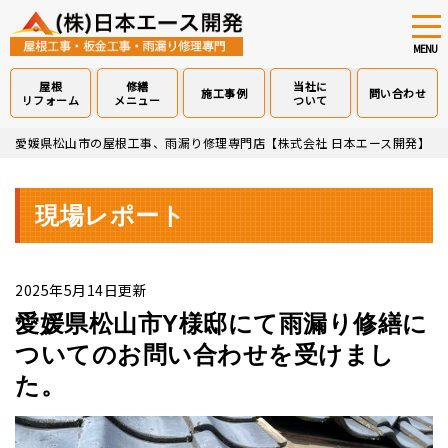
tog
nav
MENU
屋根
修繕
当社に
施工事例
問い合わせ
リフォーム
メニュー
ついて
Skip
愛媛県松山市の屋根工事、雨漏り修理専門店【株式会社 日本エース開発】
>
to
main
content
現場レポート
2025年5月14日更新
愛媛県松山市Y様邸にて雨漏り修繕に
ついてのお問い合わせを受けまし
た。