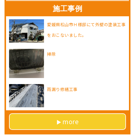
施工事例
愛媛県松山市Ｈ様邸にて外壁の塗装工事
をおこないました。
掃除
雨漏り修繕工事
more