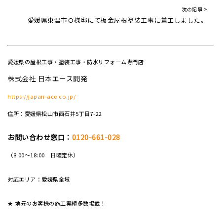
次の記事 >
愛媛県東温市Ｏ様邸にて板金屋根塗装工事に着工しました。
愛媛県の屋根工事・塗装工事・防水リフォーム専門店
株式会社 日本エース開発
https://japan-ace.co.jp/
住所：愛媛県松山市西石井5丁目7-22
お問い合わせ窓口：
0120-661-028
（8:00～18:00 日曜定休）
対応エリア：愛媛県全域
★ 地元のお客様の施工実績多数掲載！