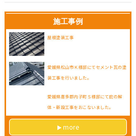
施工事例
屋根塗装工事
愛媛県松山市Ｋ様邸にてセメント瓦の塗
装工事を行いました。
愛媛県喜多郡内子町Ｓ様邸にて庇の解
体・新設工事をおこないました。
more