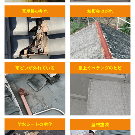
瓦屋根の割れ
棟板金はがれ
雨どいが外れている
屋上やベランダのヒビ
防水シートの劣化
屋根塗装