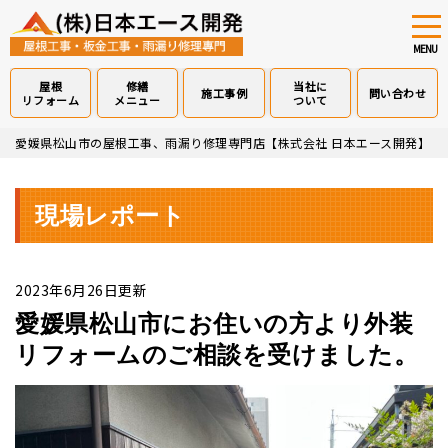
tog
nav
MENU
屋根
修繕
当社に
施工事例
問い合わせ
リフォーム
メニュー
ついて
Skip
愛媛県松山市の屋根工事、雨漏り修理専門店【株式会社 日本エース開発】
>
to
main
content
現場レポート
2023年6月26日更新
愛媛県松山市にお住いの方より外装
リフォームのご相談を受けました。