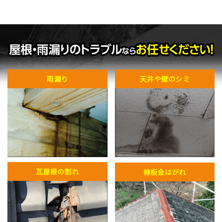
雨漏り
天井や壁のシミ
瓦屋根の割れ
棟板金はがれ