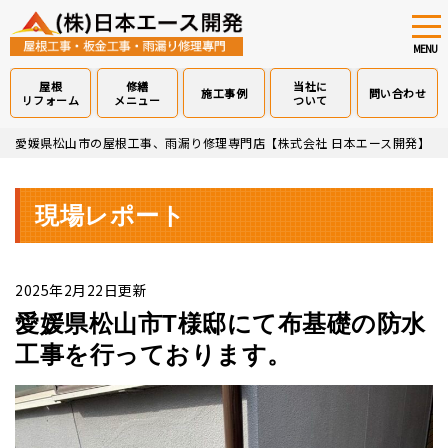
tog
nav
MENU
屋根
修繕
当社に
施工事例
問い合わせ
リフォーム
メニュー
ついて
Skip
愛媛県松山市の屋根工事、雨漏り修理専門店【株式会社 日本エース開発】
>
to
main
content
現場レポート
2025年2月22日更新
愛媛県松山市T様邸にて布基礎の防水
工事を行っております。