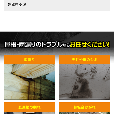
愛媛県全域
雨漏り
天井や壁のシミ
瓦屋根の割れ
棟板金はがれ