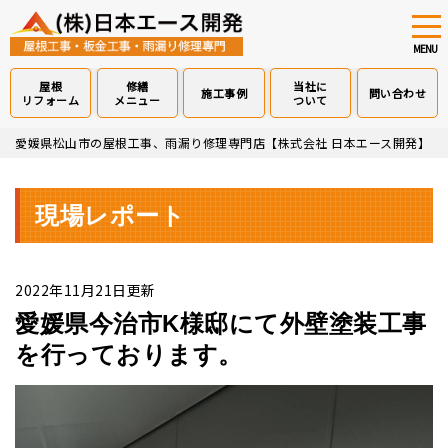
tog
nav
MENU
屋根
修繕
当社に
施工事例
問い合わせ
リフォーム
メニュー
ついて
Skip
愛媛県松山市の屋根工事、雨漏り修理専門店【株式会社 日本エース開発】
>
to
main
content
現場レポート
2022年11月21日更新
愛媛県今治市K様邸にて外壁塗装工事
を行っております。