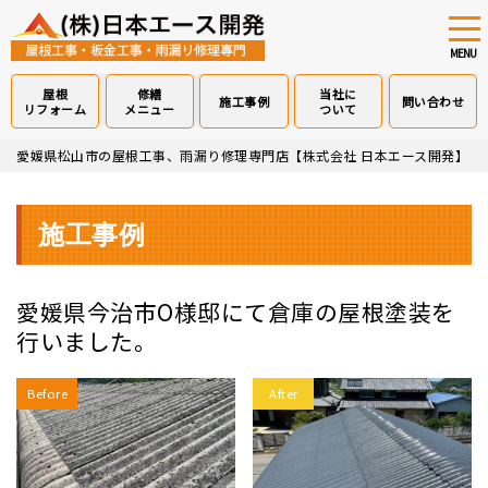
tog
nav
MENU
屋根
修繕
当社に
施工事例
問い合わせ
リフォーム
メニュー
ついて
Skip
愛媛県松山市の屋根工事、雨漏り修理専門店【株式会社 日本エース開発】
>
to
main
content
施工事例
愛媛県今治市O様邸にて倉庫の屋根塗装を
行いました。
Before
After