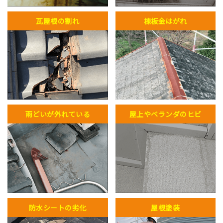
瓦屋根の割れ
棟板金はがれ
雨どいが外れている
屋上やベランダのヒビ
防水シートの劣化
屋根塗装