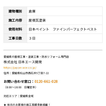
建物種別
倉庫
施工内容
屋根瓦塗装
使用材料
日本ペイント ファインパーフェクトベスト
工事日数
３日
愛媛県の屋根工事・塗装工事・防水リフォーム専門店
株式会社 日本エース開発
https://japan-ace.co.jp/
住所：愛媛県松山市西石井5丁目7-22
お問い合わせ窓口：
0120-661-028
（8:00～18:00 日曜定休）
対応エリア：愛媛県全域
★ 地元のお客様の施工実績多数掲載！