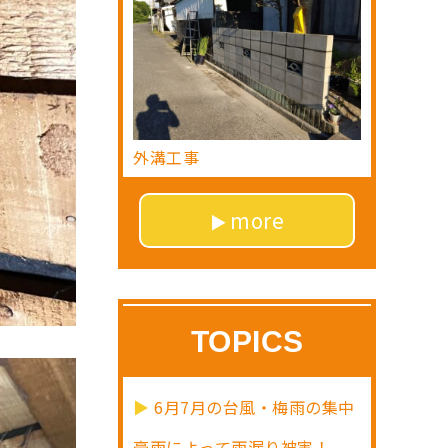
外溝工事
more
TOPICS
6月7月の台風・梅雨の集中
豪雨によって雨漏り被害！