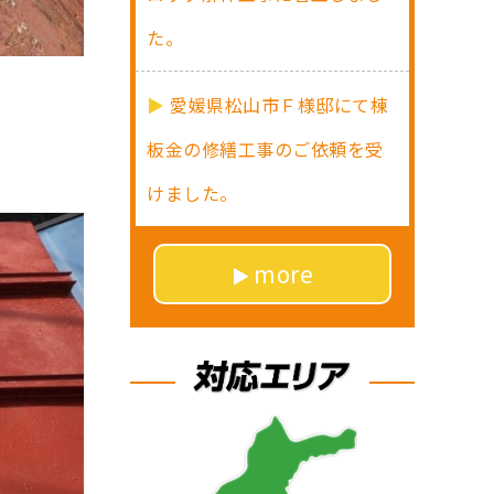
た。
愛媛県松山市Ｆ様邸にて棟
板金の修繕工事のご依頼を受
けました。
more