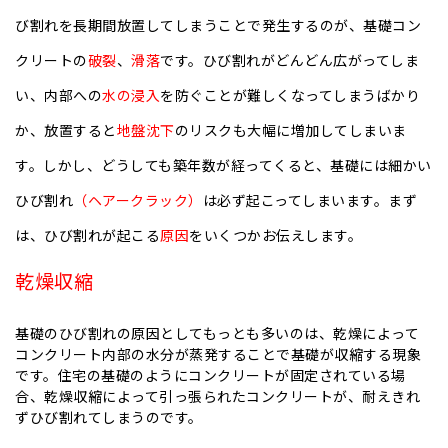
び割れを長期間放置してしまうことで発生するのが、基礎コン
クリートの
破裂
、
滑落
です。ひび割れがどんどん広がってしま
い、内部への
水の浸入
を防ぐことが難しくなってしまうばかり
か、放置すると
地盤沈下
のリスクも大幅に増加してしまいま
す。しかし、どうしても築年数が経ってくると、基礎には細かい
ひび割れ
（ヘアークラック）
は必ず起こってしまいます。まず
は、ひび割れが起こる
原因
をいくつかお伝えします。
乾燥収縮
基礎のひび割れの原因としてもっとも多いのは、乾燥によって
コンクリート内部の水分が蒸発することで基礎が収縮する現象
です。住宅の基礎のようにコンクリートが固定されている場
合、乾燥収縮によって引っ張られたコンクリートが、耐えきれ
ずひび割れてしまうのです。