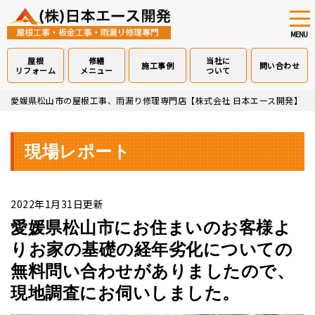
tog
nav
MENU
屋根
修繕
当社に
施工事例
問い合わせ
リフォーム
メニュー
ついて
Skip
愛媛県松山市の屋根工事、雨漏り修理専門店【株式会社 日本エース開発】
>
to
main
content
現場レポート
2022年1月31日更新
愛媛県松山市にお住まいのお客様よ
りお家の基礎の経年劣化についての
無料問い合わせがありましたので、
現地調査にお伺いしました。