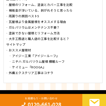
屋根のリフォーム、塗装とカバー工事を比較
棟板金が浮いている、剥がれそうと思ったら
雨漏りの原因ベスト5
瓦屋根より金属屋根をオススメする理由
ガルバリウムはメンテナンス不要？
塗装できない屋根とリフォーム方法
大手工務店と職人店の工事を比較すると？
サイトマップ
おススメ屋根材
アイジー工業『アイジールーフ』
ニチハ ガルバリウム屋根 横暖ルーフ
ケイミュー『ROOGA』
外構エクステリア工事はコチラ
Copyright
日本エース開発
All Rights Reserved
お見積もり・お問い合わせ
0120-661-028