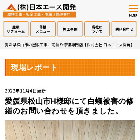
tog
nav
MENU
屋根
修繕
当社に
施工事例
問い合わせ
リフォーム
メニュー
ついて
Skip
愛媛県松山市の屋根工事、雨漏り修理専門店【株式会社 日本エース開発】
>
to
main
content
現場レポート
2022年11月4日更新
愛媛県松山市H様邸にて白蟻被害の修
繕のお問い合わせを頂きました。