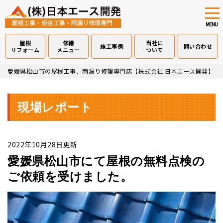
tog
nav
MENU
屋根
修繕
当社に
施工事例
問い合わせ
リフォーム
メニュー
ついて
Skip
愛媛県松山市の屋根工事、雨漏り修理専門店【株式会社 日本エース開発】
>
to
main
content
現場レポート
2022年10月28日更新
愛媛県松山市にて屋根の無料点検の
ご依頼を受けました。