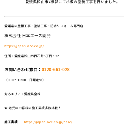
愛媛県松山市Y様邸にて杉板の塗装工事を行いました。
愛媛県の屋根工事・塗装工事・防水リフォーム専門店
株式会社 日本エース開発
https://japan-ace.co.jp/
住所：愛媛県松山市西石井5丁目7-22
お問い合わせ窓口：
0120-661-028
（8:00～18:00 日曜定休）
対応エリア：愛媛県全域
★ 地元のお客様の施工実績多数掲載！
施工実績
https://japan-ace.co.jp/case/