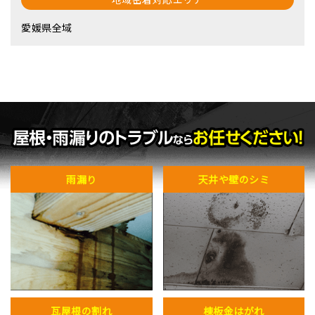
愛媛県全域
雨漏り
天井や壁のシミ
瓦屋根の割れ
棟板金はがれ