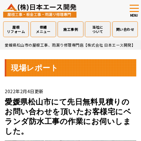
tog
nav
MENU
屋根
修繕
当社に
施工事例
問い合わせ
リフォーム
メニュー
ついて
Skip
愛媛県松山市の屋根工事、雨漏り修理専門店【株式会社 日本エース開発】
>
to
main
content
現場レポート
2022年2月4日更新
愛媛県松山市にて先日無料見積りの
お問い合わせを頂いたお客様宅にベ
ランダ防水工事の作業にお伺いしま
した。