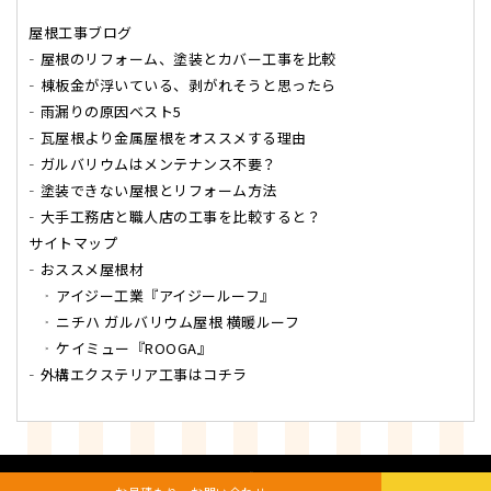
屋根工事ブログ
屋根のリフォーム、塗装とカバー工事を比較
棟板金が浮いている、剥がれそうと思ったら
雨漏りの原因ベスト5
瓦屋根より金属屋根をオススメする理由
ガルバリウムはメンテナンス不要？
塗装できない屋根とリフォーム方法
大手工務店と職人店の工事を比較すると？
サイトマップ
おススメ屋根材
アイジー工業『アイジールーフ』
ニチハ ガルバリウム屋根 横暖ルーフ
ケイミュー『ROOGA』
外構エクステリア工事はコチラ
Copyright
日本エース開発
All Rights Reserved