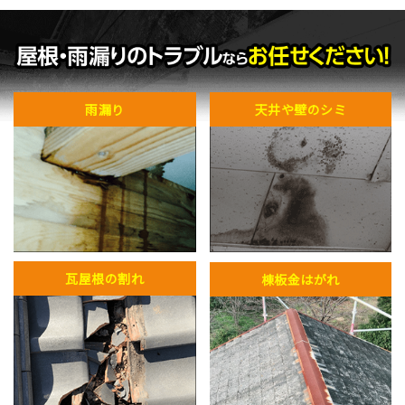
雨漏り
天井や壁のシミ
瓦屋根の割れ
棟板金はがれ