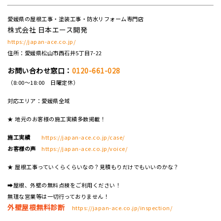
愛媛県の屋根工事・塗装工事・防水リフォーム専門店
株式会社 日本エース開発
https://japan-ace.co.jp/
住所：愛媛県松山市西石井5丁目7-22
お問い合わせ窓口：
0120-661-028
（8:00～18:00 日曜定休）
対応エリア：愛媛県全域
★ 地元のお客様の施工実績多数掲載！
施工実績
https://japan-ace.co.jp/case/
お客様の声
https://japan-ace.co.jp/voice/
★ 屋根工事っていくらくらいなの？見積もりだけでもいいのかな？
➡屋根、外壁の無料点検をご利用ください！
無理な営業等は一切行っておりません！
外壁屋根無料診断
https://japan-ace.co.jp/inspection/