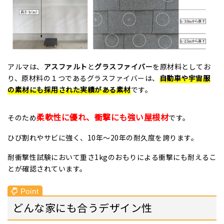
アルマは、
アスファルト
と
グラスファイバー
を原材料としてお
り、原材料の１つであるグラスファイバーは、
自動車や宇宙服
の素材にも採用された実績がある素材
です。
柔軟性に優れ、衝撃にも強い屋根材
そのため
です。
ひび割れやサビに強く、10年〜20年の耐久度を誇ります。
耐衝撃性試験において重さ1kgのおもりによる衝撃にも耐えるこ
とが確認されています。
どんな家にも合うデザイン性