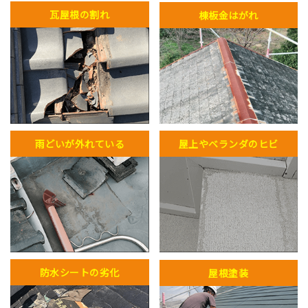
瓦屋根の割れ
棟板金はがれ
雨どいが外れている
屋上やベランダのヒビ
防水シートの劣化
屋根塗装