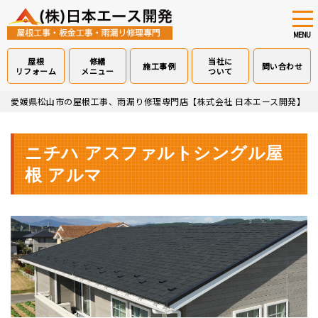
tog
nav
MENU
屋根
修繕
当社に
施工事例
問い合わせ
リフォーム
メニュー
ついて
Skip
愛媛県松山市の屋根工事、雨漏り修理専門店【株式会社 日本エース開発】
>
to
main
content
ニチハ アスファルトシングル屋
根 アルマ