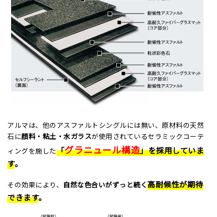
アルマは、他のアスファルトシングルには無い、原材料の天然
石に
顔料・粘土・水ガラス
が使用されているセラミックコーテ
グラニュール構造
「
」
を採用していま
ィングを施した
す
。
高耐候性が期待
その効果により、
自然な色合いがずっと続く
できます
。