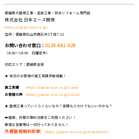
愛媛県の屋根工事・塗装工事・防水リフォーム専門店
株式会社 日本エース開発
https://japan-ace.co.jp/
住所：愛媛県松山市西石井5丁目7-22
お問い合わせ窓口：
0120-661-028
（8:00～18:00 日曜定休）
対応エリア：愛媛県全域
★ 地元のお客様の施工実績多数掲載！
施工実績
https://japan-ace.co.jp/case/
お客様の声
https://japan-ace.co.jp/voice/
★ 屋根工事っていくらくらいなの？見積もりだけでもいいのかな？
➡屋根、外壁の無料点検をご利用ください！
無理な営業等は一切行っておりません！
外壁屋根無料診断
https://japan-ace.co.jp/inspection/