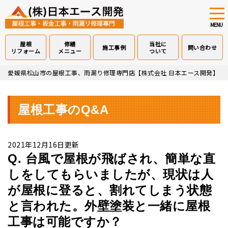
tog
nav
MENU
屋根
修繕
当社に
施工事例
問い合わせ
リフォーム
メニュー
ついて
Skip
愛媛県松山市の屋根工事、雨漏り修理専門店【株式会社 日本エース開発】
>
to
main
content
屋根工事のQ&A
2021年12月16日更新
Q. 台風で屋根が飛ばされ、簡単な直
しをしてもらいましたが、現状は人
が屋根に登ると、割れてしまう状態
と言われた。外壁塗装と一緒に屋根
工事は可能ですか？