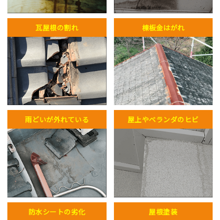
瓦屋根の割れ
棟板金はがれ
雨どいが外れている
屋上やベランダのヒビ
防水シートの劣化
屋根塗装