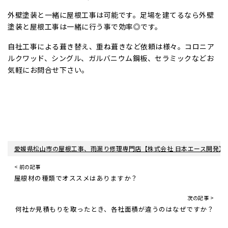
外壁塗装と一緒に屋根工事は可能です。足場を建てるなら外壁
塗装と屋根工事は一緒に行う事で効率◎です。
自社工事による葺き替え、重ね葺きなど依頼は様々。コロニア
ルクワッド、シングル、ガルバニウム鋼板、セラミックなどお
気軽にお問合せ下さい。
愛媛県松山市の屋根工事、雨漏り修理専門店【株式会社 日本エース開発】
< 前の記事
屋根材の種類でオススメはありますか？
次の記事 >
何社か見積もりを取ったとき、各社面積が違うのはなぜですか？