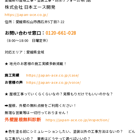
株式会社 日本エース開発
https://japan-ace.co.jp/
住所：愛媛県松山市西石井5丁目7-22
お問い合わせ窓口：
0120-661-028
（8:00～18:00 日曜定休）
対応エリア：愛媛県全域
★ 地元のお客様の施工実績多数掲載！
施工実績
https://japan-ace.co.jp/case/
お客様の声
https://japan-ace.co.jp/voice/
★ 屋根工事っていくらくらいなの？見積もりだけでもいいのかな？
➡屋根、外壁の無料点検をご利用ください！
無理な営業等は一切行っておりません！
外壁屋根無料診断
https://japan-ace.co.jp/inspection/
★色を塗る前にシミュレーションしたい、塗装以外の工事方法はないの？ どん
な工事がいいの？ 業者はどうやって選べばいいの？