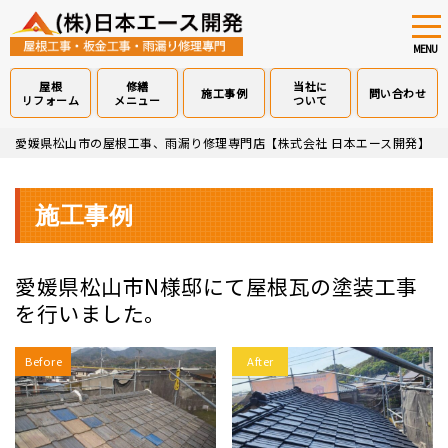
tog
nav
MENU
屋根
修繕
当社に
施工事例
問い合わせ
リフォーム
メニュー
ついて
Skip
愛媛県松山市の屋根工事、雨漏り修理専門店【株式会社 日本エース開発】
>
to
main
content
施工事例
愛媛県松山市N様邸にて屋根瓦の塗装工事
を行いました。
Before
After