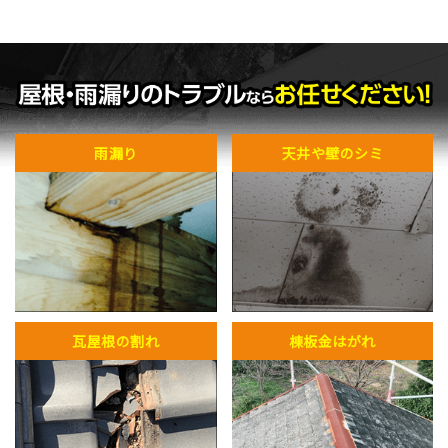
雨漏り
天井や壁のシミ
瓦屋根の割れ
棟板金はがれ