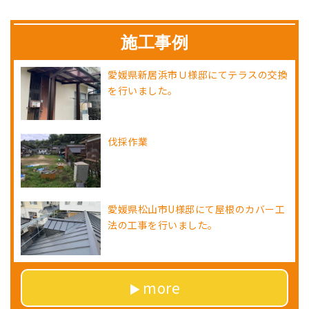
施工事例
愛媛県新居浜市Ｕ様邸にてテラスの交換
を行いました。
伐採作業
愛媛県松山市U様邸にて屋根のカバー工
法の工事を行いました。
more