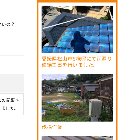
いいの？
愛媛県松山市S様邸にて雨漏り
修繕工事を行いました。
次の記事 >
いました。
伐採作業