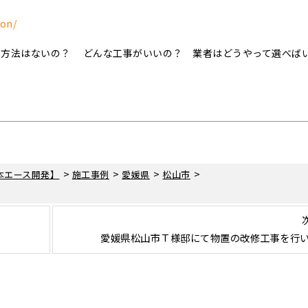
ion/
事方法はないの？ どんな工事がいいの？ 業者はどうやって選べば
>
>
>
>
本エース開発】
施工事例
愛媛県
松山市
。
。
愛媛県松山市Ｔ様邸にて物置の改修工事を行