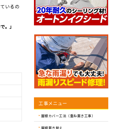
きているの
ので。」
工事メニュー
屋根カバー工法（重ね葺き工事）
屋根葺き替え