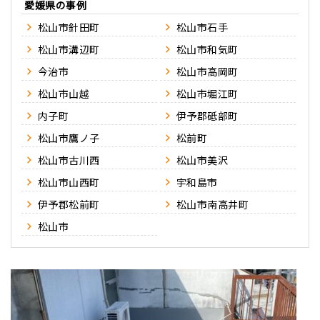
愛媛県
松山市針田町
松山市石手
松山市溝辺町
松山市和気町
今治市
松山市高岡町
松山市山越
松山市堀江町
内子町
伊予郡砥部町
松山市鷹ノ子
松前町
松山市古川西
松山市美沢
松山市山西町
宇和島市
伊予郡松前町
松山市南高井町
松山市