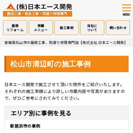
tog
nav
MENU
屋根
修繕
当社に
施工事例
問い合わせ
リフォーム
メニュー
ついて
Skip
愛媛県松山市の屋根工事、雨漏り修理専門店【株式会社 日本エース開発】
>
to
main
content
松山市溝辺町の施工事例
日本エース開発で施工させて頂いた物件をご紹介いたします。
それぞれの施工実績により詳しい作業内容や写真がありますの
で、ぜひご参考にされてみてください。
エリア別に事例を見る
新居浜市