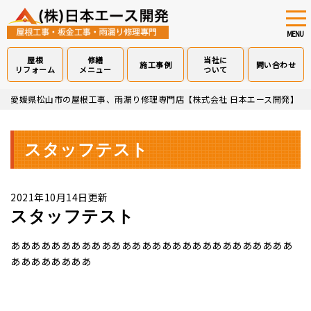
tog
nav
MENU
屋根
修繕
当社に
施工事例
問い合わせ
リフォーム
メニュー
ついて
Skip
愛媛県松山市の屋根工事、雨漏り修理専門店【株式会社 日本エース開発】
>
to
main
content
スタッフテスト
2021年10月14日更新
スタッフテスト
ああああああああああああああああああああああああああああ
ああああああああ