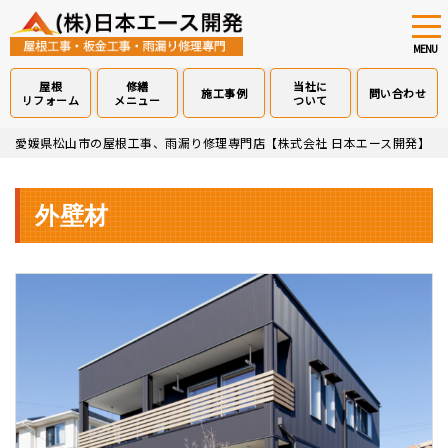
tog
nav
MENU
屋根
修繕
当社に
施工事例
問い合わせ
リフォーム
メニュー
ついて
Skip
愛媛県松山市の屋根工事、雨漏り修理専門店【株式会社 日本エース開発】
>
to
main
content
外壁材