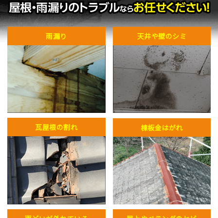
雨漏り
天井や壁のシミ
瓦屋根の割れ
棟板金はがれ