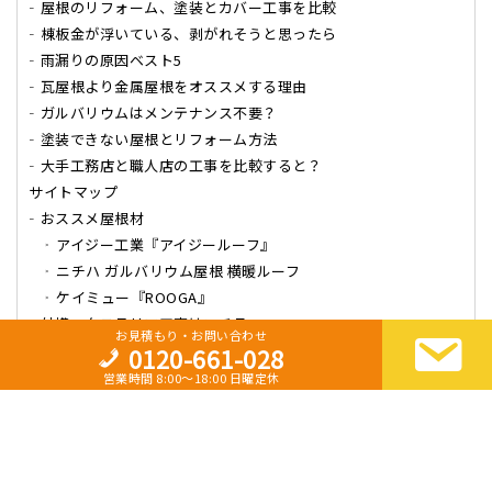
屋根のリフォーム、塗装とカバー工事を比較
棟板金が浮いている、剥がれそうと思ったら
雨漏りの原因ベスト5
瓦屋根より金属屋根をオススメする理由
ガルバリウムはメンテナンス不要？
塗装できない屋根とリフォーム方法
大手工務店と職人店の工事を比較すると？
サイトマップ
おススメ屋根材
アイジー工業『アイジールーフ』
ニチハ ガルバリウム屋根 横暖ルーフ
ケイミュー『ROOGA』
外構エクステリア工事はコチラ
お見積もり・お問い合わせ
0120-661-028
営業時間 8:00～18:00 日曜定休
Copyright
日本エース開発
All Rights Reserved