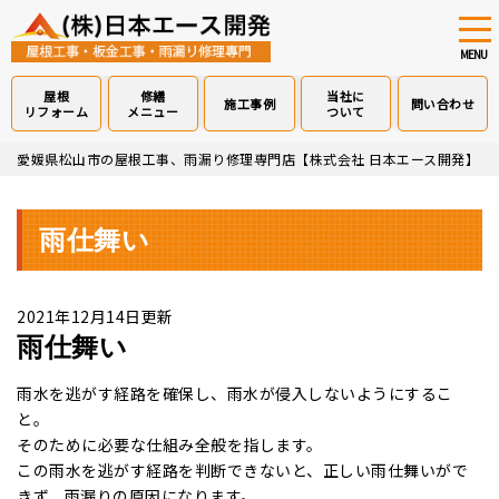
tog
nav
MENU
屋根
修繕
当社に
施工事例
問い合わせ
リフォーム
メニュー
ついて
Skip
愛媛県松山市の屋根工事、雨漏り修理専門店【株式会社 日本エース開発】
>
to
main
content
雨仕舞い
2021年12月14日更新
雨仕舞い
雨水を逃がす経路を確保し、雨水が侵入しないようにするこ
と。
そのために必要な仕組み全般を指します。
この雨水を逃がす経路を判断できないと、正しい雨仕舞いがで
きず、雨漏りの原因になります。