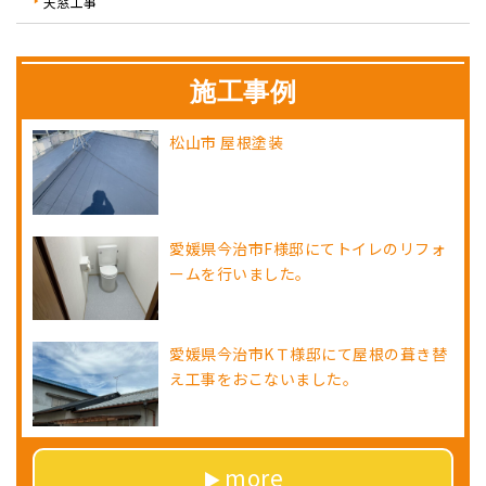
天窓工事
施工事例
松山市 屋根塗装
愛媛県今治市F様邸にてトイレのリフォ
ームを行いました。
愛媛県今治市KＴ様邸にて屋根の葺き替
え工事をおこないました。
more