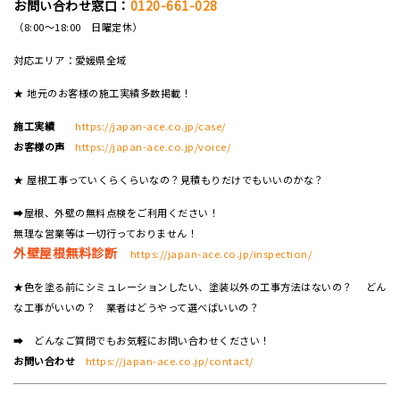
お問い合わせ窓口：
0120-661-028
（8:00～18:00 日曜定休）
対応エリア：愛媛県全域
★ 地元のお客様の施工実績多数掲載！
施工実績
https://japan-ace.co.jp/case/
お客様の声
https://japan-ace.co.jp/voice/
★ 屋根工事っていくらくらいなの？見積もりだけでもいいのかな？
➡屋根、外壁の無料点検をご利用ください！
無理な営業等は一切行っておりません！
外壁屋根無料診断
https://japan-ace.co.jp/inspection/
★色を塗る前にシミュレーションしたい、塗装以外の工事方法はないの？ どん
な工事がいいの？ 業者はどうやって選べばいいの？
➡ どんなご質問でもお気軽にお問い合わせください！
お問い合わせ
https://japan-ace.co.jp/contact/