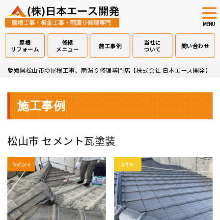
tog
nav
MENU
屋根
修繕
当社に
施工事例
問い合わせ
リフォーム
メニュー
ついて
Skip
愛媛県松山市の屋根工事、雨漏り修理専門店【株式会社 日本エース開発】
>
to
main
content
施工事例
松山市 セメント瓦塗装
Before
After